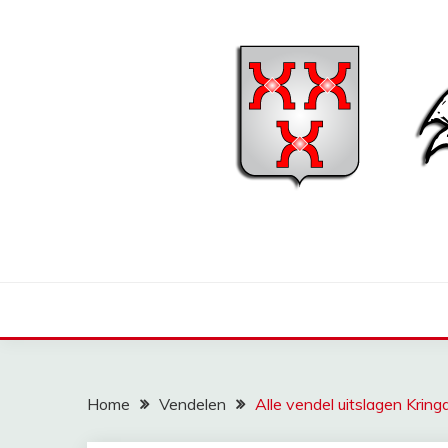
Ga
naar
de
inhoud
Home
Vendelen
Alle vendel uitslagen Krin