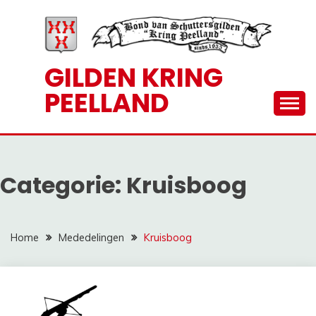
Ga
naar
de
inhoud
GILDEN KRING
PEELLAND
Categorie:
Kruisboog
Home
Mededelingen
Kruisboog