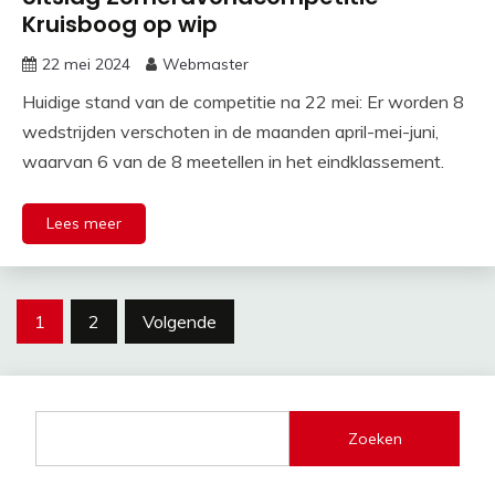
Kruisboog op wip
22 mei 2024
Webmaster
Huidige stand van de competitie na 22 mei: Er worden 8
wedstrijden verschoten in de maanden april-mei-juni,
waarvan 6 van de 8 meetellen in het eindklassement.
Lees meer
Berichten
1
2
Volgende
paginering
Zoeken