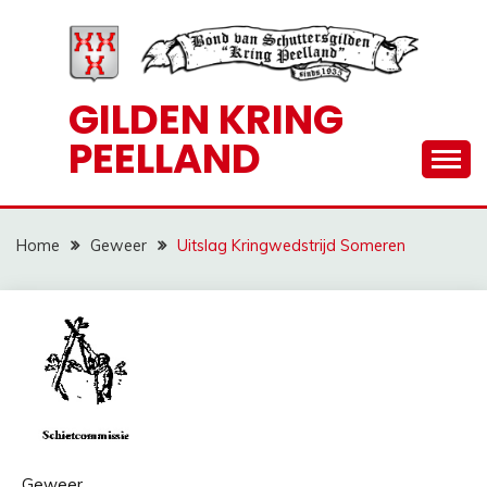
Ga
naar
de
inhoud
GILDEN KRING
PEELLAND
Home
Geweer
Uitslag Kringwedstrijd Someren
Geweer