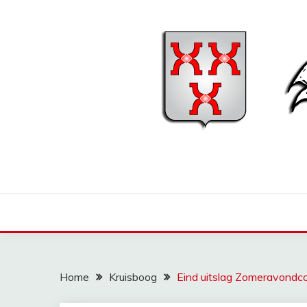
Ga
naar
de
inhoud
Home
Kruisboog
Eind uitslag Zomeravondc