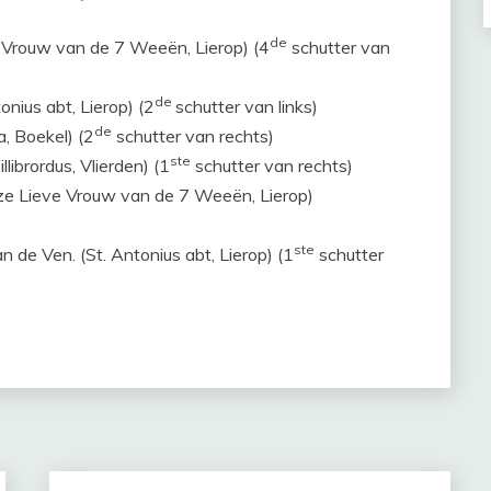
de
 Vrouw van de 7 Weeën, Lierop) (4
schutter van
de
nius abt, Lierop) (2
schutter van links)
de
a, Boekel) (2
schutter van rechts)
ste
librordus, Vlierden) (1
schutter van rechts)
ze Lieve Vrouw van de 7 Weeën, Lierop)
ste
an de Ven. (St. Antonius abt, Lierop) (1
schutter