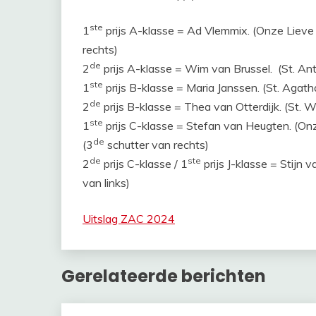
ste
1
prijs A-klasse = Ad Vlemmix. (Onze Lieve
rechts)
de
2
prijs A-klasse = Wim van Brussel. (St. Anto
ste
1
prijs B-klasse = Maria Janssen. (St. Agath
de
2
prijs B-klasse = Thea van Otterdijk. (St. Wil
ste
1
prijs C-klasse = Stefan van Heugten. (On
de
(3
schutter van rechts)
de
ste
2
prijs C-klasse / 1
prijs J-klasse = Stijn v
van links)
Uitslag ZAC 2024
Gerelateerde berichten