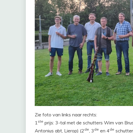
Zie foto van links naar rechts:
ste
1
prijs: 3-tal met de schutters Wim van Brus
de
de
de
Antonius abt, Lierop) (2
, 3
en 4
schutter