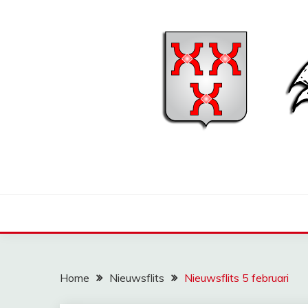
Ga
naar
de
inhoud
Home
Nieuwsflits
Nieuwsflits 5 februari