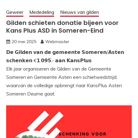
Geweer
Mededeling
Nieuws van gilden
Gilden schieten donatie bijeen voor
Kans Plus ASD in Someren-Eind
20 mei 2025
Webmaster
𝗗𝗲 𝗚𝗶𝗹𝗱𝗲𝗻 𝘃𝗮𝗻 𝗱𝗲 𝗴𝗲𝗺𝗲𝗲𝗻𝘁𝗲 𝗦𝗼𝗺𝗲𝗿𝗲𝗻/𝗔𝘀𝘁𝗲𝗻
𝘀𝗰𝗵𝗲𝗻𝗸𝗲𝗻 €𝟭.𝟬𝟵𝟱,- 𝗮𝗮𝗻 𝗞𝗮𝗻𝘀𝗣𝗹𝘂𝘀
Elk jaar organiseren de Gilden van de Gemeente
Someren en Gemeente Asten een schietwedstrijd,
waarvan de volledige opbrengt naar KansPlus Asten
Someren Deurne gaat.