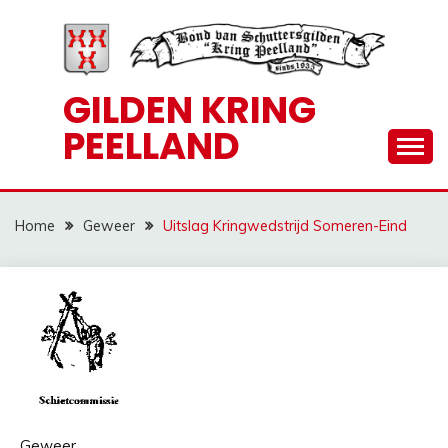
Ga
naar
de
inhoud
GILDEN KRING
PEELLAND
Home
Geweer
Uitslag Kringwedstrijd Someren-Eind
Geweer