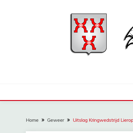
Ga
naar
de
inhoud
Home
Geweer
Uitslag Kringwedstrijd Liero