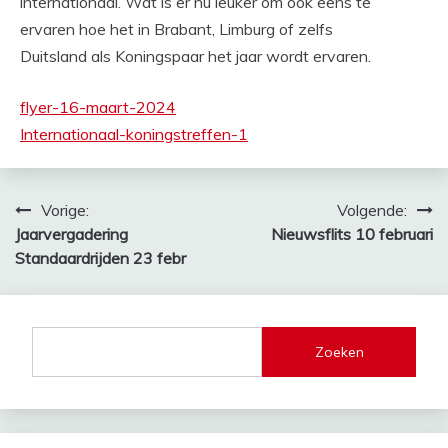
internationaal. Wat is er nu leuker om ook eens te
ervaren hoe het in Brabant, Limburg of zelfs
Duitsland als Koningspaar het jaar wordt ervaren.
flyer-16-maart-2024
Internationaal-koningstreffen-1
Bericht
Vorige:
Volgende:
Jaarvergadering
Nieuwsflits 10 februari
navigatie
Standaardrijden 23 febr
Zoeken