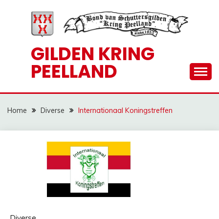
Ga
naar
de
inhoud
GILDEN KRING
PEELLAND
Home
Diverse
Internationaal Koningstreffen
Diverse